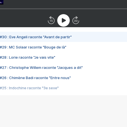
#30 : Eve Angeli raconte "Avant de partir"
#29 : MC Solaar raconte "Bouge de là"
28 : Lorie raconte "Je vais vite"
#27 : Christophe Willem raconte "Jacques a dit"
#26 : Chimène Badi raconte "Entre nous"
#25 : Indochine raconte "3e sexe"
#24 : Zaho raconte "C'est chelou"
#23 : Patrick Bruel raconte "Au café des délices"
#22 : Kyo raconte "Le chemin"