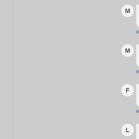
M
R
M
R
F
R
L