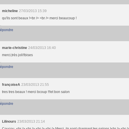
micheline
27/03/2013 15:39
qu'ils sont beaux !<br /> <br /> merci beaucoup !
épondre
marie-christine
24/03/2013 16:40
merci,très joli!!bises
épondre
françoiseA
23/03/2013 21:55
tres tres beaux ! merci bcoup !!!et bon salon
épondre
Lilinours
23/03/2013 21:14
Coucou, <br /> <br /> <br /> <br /> Merci, ils sont charmant tes galons !<br /> <br /