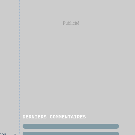
Publicité
DERNIERS COMMENTAIRES
Une grille par semaine: les photos Love Paris de christine et Jo