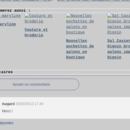
imerez aussi :
aryline
Couture et
broderie
Nouvelles
Sal Casie
pochettes de
Digoin br
galons en
galons im
boutique
Digoin
taires
Ajouter un commentaire
isagard
30/03/2013 17:40
Merci !
épondre