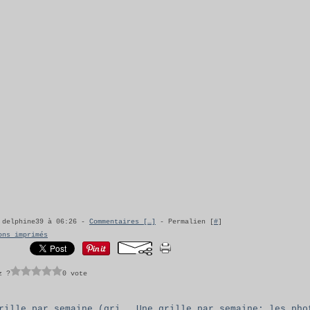
 delphine39 à 06:26 -
Commentaires [
…
]
- Permalien [
#
]
ons imprimés
z ?
0 vote
Une grille par semaine (grille 12): Welcome spring