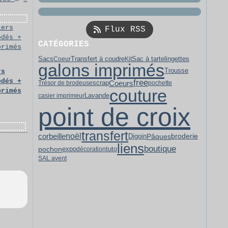
Flux RSS
CATÉGORIES
lingettes
Sacs
Coeur
Transfert à coudre
Kit
Sac à tarte
galons imprimés
Trousse
rs
odés +
free
Coeurs
scrap
Trésor de brodeuse
pochette
couture
primés
Lavande
casier imprimeur
point de croix
transfert
noël
broderie
corbeille
Pâques
Digoin
liens
boutique
pochon
expo
décoration
tuto
SAL avent