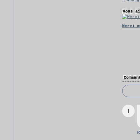
Vous a
Merci m
Commen
I
R