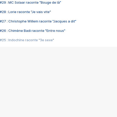
#29 : MC Solaar raconte "Bouge de là"
28 : Lorie raconte "Je vais vite"
#27 : Christophe Willem raconte "Jacques a dit"
#26 : Chimène Badi raconte "Entre nous"
#25 : Indochine raconte "3e sexe"
#24 : Zaho raconte "C'est chelou"
#23 : Patrick Bruel raconte "Au café des délices"
#22 : Kyo raconte "Le chemin"
#21 : Nolwenn Leroy raconte "Cassé"
#20 : Patrick Hernandez raconte "Born to be alive"
#19 : Lorie raconte "Près de moi"
#18 : Michael Jones raconte "A nos actes manqués" (avec Jean-Jacque
#17 : Khaled raconte "Aïcha"