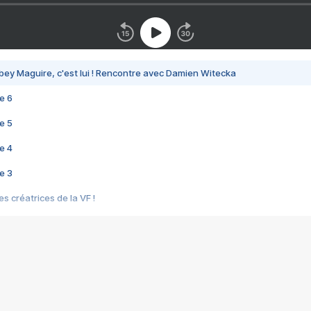
bey Maguire, c'est lui ! Rencontre avec Damien Witecka
e 6
e 5
e 4
e 3
s créatrices de la VF !
e 2
e 1
e Mektoub My Love arrive enfin ! Rencontre avec Shaïn Boumedine et Sal
i : après Toni en famille