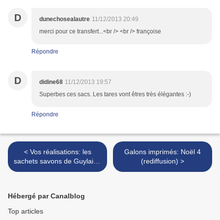
D
dunechosealautre
11/12/2013 20:49
merci pour ce transfert...<br /> <br /> françoise
Répondre
D
didine68
11/12/2013 19:57
Superbes ces sacs. Les tares vont êtres très élégantes :-)
Répondre
< Vos réalisations: les
Galons imprimés: Noël 4
sachets savons de Guylaine
(rediffusion) >
+ Transfert free offert
Hébergé par Canalblog
Top articles