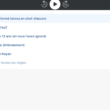
nsformé l’ennui en chef-d’œuvre
 DayZ
 a 13 ans (et vous l'avez ignoré)
e (littéralement)
im Rayan
 toutes les règles
s les jeux vidéo
us choquant de Rockstar ? - Le scandale BULLY
e plus moche de Steam
du RÊVE tourne au CAUCHEMAR
pendant 8 heures