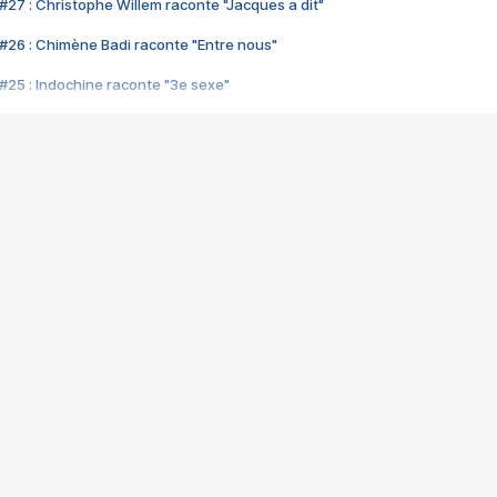
#27 : Christophe Willem raconte "Jacques a dit"
#26 : Chimène Badi raconte "Entre nous"
#25 : Indochine raconte "3e sexe"
#24 : Zaho raconte "C'est chelou"
#23 : Patrick Bruel raconte "Au café des délices"
#22 : Kyo raconte "Le chemin"
#21 : Nolwenn Leroy raconte "Cassé"
#20 : Patrick Hernandez raconte "Born to be alive"
#19 : Lorie raconte "Près de moi"
#18 : Michael Jones raconte "A nos actes manqués" (avec Jean-Jacque
#17 : Khaled raconte "Aïcha"
#16 : Corneille raconte "Parce qu'on vient de loin"
#15 : Indochine raconte "L'aventurier"