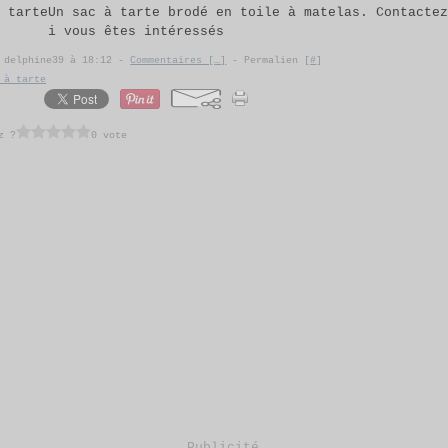
Un sac à tarte brodé en toile à matelas. Contacte
i vous êtes intéressés
r delphine39 à 18:12 -
Commentaires [
…
]
- Permalien [
#
]
 à tarte
z ?
0 vote
Publicité