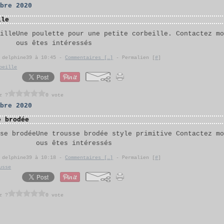
obre 2020
lle
Une poulette pour une petite corbeille. Contactez m
ous êtes intéressés
r delphine39 à 10:45 -
Commentaires [
…
]
- Permalien [
#
]
beille
z ?
0 vote
obre 2020
e brodée
Une trousse brodée style primitive Contactez m
ous êtes intéressés
r delphine39 à 10:18 -
Commentaires [
…
]
- Permalien [
#
]
usse
z ?
0 vote