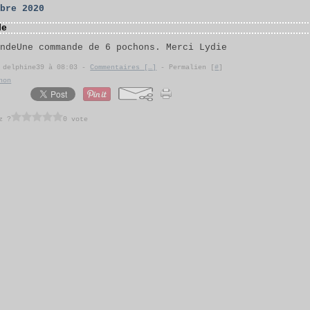
mbre 2020
de
Une commande de 6 pochons. Merci Lydie
r delphine39 à 08:03 -
Commentaires [
…
]
- Permalien [
#
]
hon
z ?
0 vote