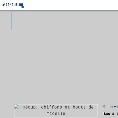
6 nove
Sac à 