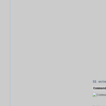
31 oct
Comman