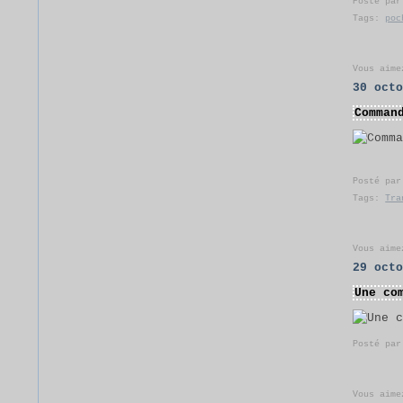
Posté pa
Tags:
poc
Vous aime
30 oct
Comman
Posté pa
Tags:
Tra
Vous aime
29 oct
Une co
Posté pa
Vous aime