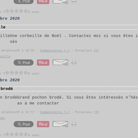
z ?
0 vote
mbre 2020
lle
Une corbeille de Noël . Contactez moi si vous êtes 
sés
r delphine39 à 10:32 -
Commentaires [
…
]
- Permalien [
#
]
beille
z ?
0 vote
mbre 2020
 brodé
Grand pochon brodé. Si vous êtes intéressés n'hé
as à me contacter
r delphine39 à 12:17 -
Commentaires [
…
]
- Permalien [
#
]
hon
z ?
0 vote