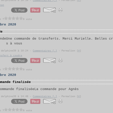
r delphine39 à 10:18 -
Commentaires [
…
]
- Permalien [
#
]
hon
z ?
0 vote
obre 2020
de
Une commande de transferts. Merci Murielle. Belles c
s à vous
r delphine39 à 10:24 -
Commentaires [
…
]
- Permalien [
#
]
nsfert à coudre
z ?
0 vote
obre 2020
mmande finalisée
La commande pour Agnès
r delphine39 à 14:48 -
Commentaires [
…
]
- Permalien [
#
]
z ?
0 vote