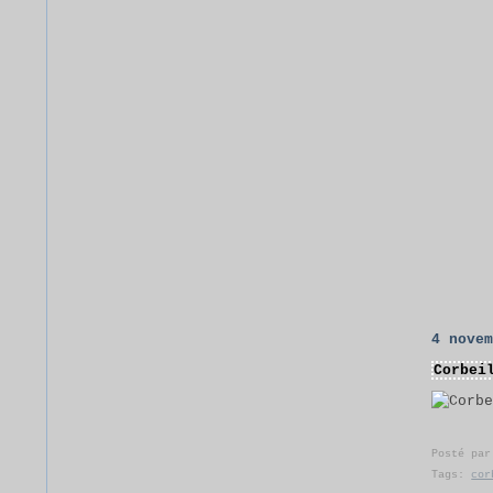
4 nove
Corbei
Posté pa
Tags:
cor