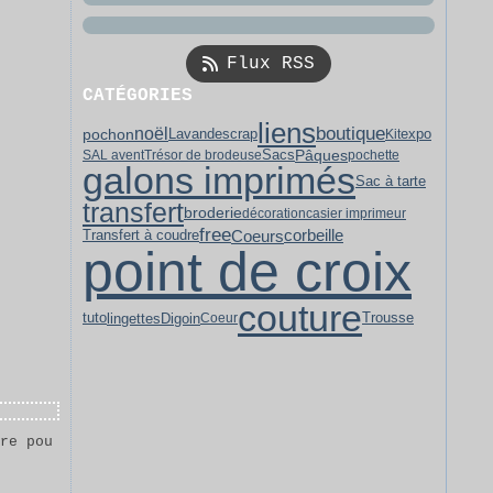
Flux RSS
CATÉGORIES
liens
boutique
noël
pochon
Lavande
scrap
expo
Kit
Pâques
SAL avent
Trésor de brodeuse
Sacs
pochette
galons imprimés
Sac à tarte
transfert
broderie
décoration
casier imprimeur
free
Coeurs
corbeille
Transfert à coudre
point de croix
couture
lingettes
Digoin
tuto
Coeur
Trousse
ire pou