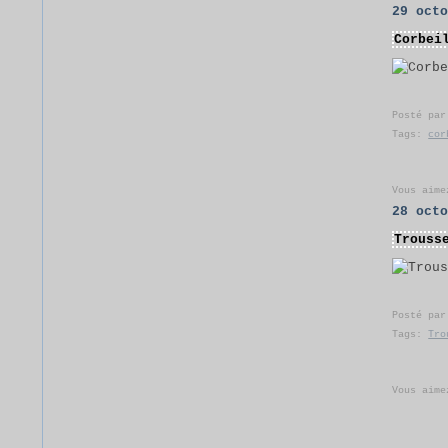
29 oct
Corbei
Posté pa
Tags:
cor
Vous aime
28 oct
Trouss
Posté pa
Tags:
Tro
Vous aime