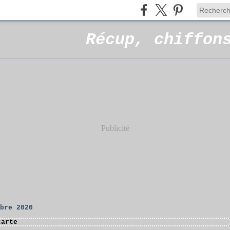
Récup, chiffon
Publicité
mbre 2020
tarte