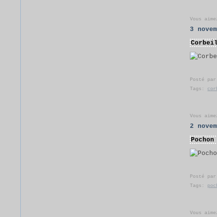
Vous aime
3 nove
Corbei
Posté pa
Tags:
cor
Vous aime
2 nove
Pochon
Posté pa
Tags:
poc
Vous aime