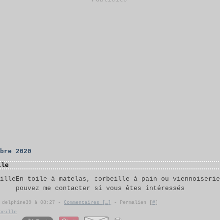
mbre 2020
lle
En toile à matelas, corbeille à pain ou viennoiseri
pouvez me contacter si vous êtes intéressés
r delphine39 à 08:27 -
Commentaires [
…
]
- Permalien [
#
]
beille