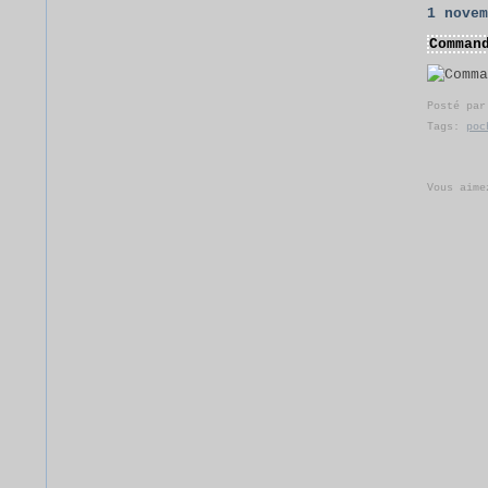
1 nove
Comman
Posté pa
Tags:
poc
Vous aime